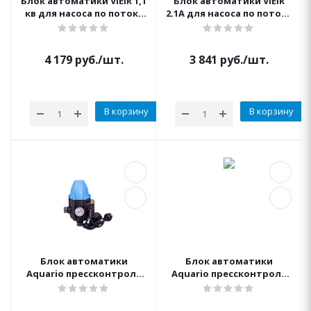
Блок автоматики VIEIR 1,1
Блок автоматики VIEIR
кв для насоса по потоку
2.1А для насоса по потоку
воды
воды до 1,1 кВт (с
проводами)
4 179
руб.
/шт.
3 841
руб.
/шт.
В корзину
В корзину
Блок автоматики
Блок автоматики
Aquario прессконтроль
Aquario прессконтроль
тип III до 1,5 кВт 1" НР с
тип IV/3.0 до 3 Кв, 1 1/4 НР
амерк. (Акварио)
(Акварио)