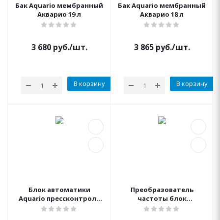
Бак Aquario мембранный
Бак Aquario мембранный
Акварио 19 л
Акварио 18 л
3 680
руб.
/шт.
3 865
руб.
/шт.
В корзину
В корзину
Блок автоматики
Преобразователь
Aquario прессконтроль
частоты блок
тип II до 1 Кв 1" НР
автоматики для
(Акварио)
скважинного насоса