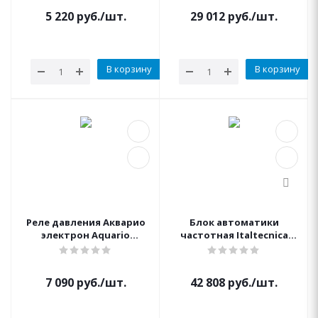
ВАРУНА Unipump
5 220
руб.
/шт.
29 012
руб.
/шт.
В корзину
В корзину
Реле давления Акварио
Блок автоматики
электрон Aquario
частотная Italtecnica
masterswitch-9m V1
Sirio Universal 1'' 1/4
7 090
руб.
/шт.
42 808
руб.
/шт.