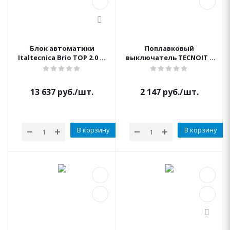
Блок автоматики
Поплавковый
Italtecnica Brio TOP 2.0 1"
выключатель TECNOIT 3
1/4 16А IP65
ПВХ-кабель 3 м с
противовесом - Made in
Italy Italtecnica
13 637
руб.
/шт.
2 147
руб.
/шт.
В корзину
В корзину