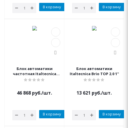
В корзину
В корзину
Блок автоматики
Блок автоматики
частотная Italtecnica
Italtecnica Brio TOP 2.0 1''
Sirio Universal XP 1'' 1/4
(одна фаз выход 14А)
46 868
руб.
/шт.
13 621
руб.
/шт.
В корзину
В корзину