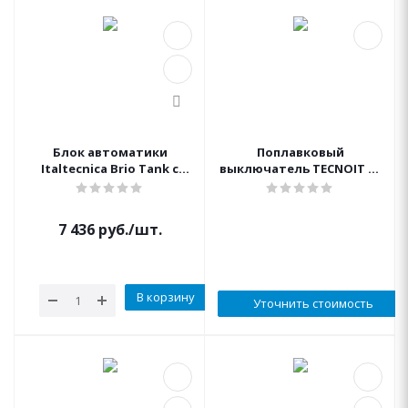
Блок автоматики
Поплавковый
Italtecnica Brio Tank с
выключатель TECNOIT 10
кабелем 1" 12А автомат
ПВХ-кабель 10 м с
перезапуск
противовесом - Made in
Italy
7 436
руб.
/шт.
В корзину
Уточнить стоимость