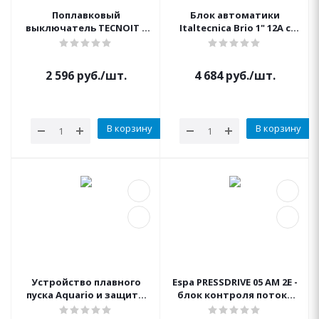
Поплавковый
Блок автоматики
выключатель TECNOIT 5
Italtecnica Brio 1" 12А с
ПВХ-кабель 5 м с
кабелем
противовесом - Made in
Italy Italtecnica
2 596
руб.
/шт.
4 684
руб.
/шт.
В корзину
В корзину
Устройство плавного
Espa PRESSDRIVE 05 AM 2E -
пуска Aquario и защиты
блок контроля потока
Акварио SSP(m)-3.0-1 до 3
230 50/60 (вертикальное