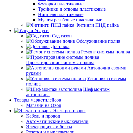
Футорки пластиковые
Тройники и отводы пластиковые
Ниппеля пластиковые
Муфты резьбовые пластиковые
Фитинги ПНД пайка
Услуги
Сад газон
Обслуживание полив
Доставка
Ремонт системы полива
Проектирование системы полива
Автополив своими
руками
Установка системы
полива
Шеф монтаж
автополива
Товары маркетплейсов
Магазин на Ozon
Электро товары
Кабель и провод
Автоматические выключатели
Электрощиты и боксы
Розетки и выключатели