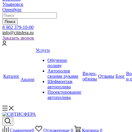
Ульяновск
Оренбург
Поиск
8 902 379-10-00
info@citisfera.ru
Заказать звонок
Услуги
Обучение
поливу
Автополив
Видео-
Во
Каталог
своими руками
Отзывы
Блог
обзоры
и 
Акции
Шефмонтаж
автополива
Проектирование
автополива
Сравнение
0
Отложенные
0
Корзина
0