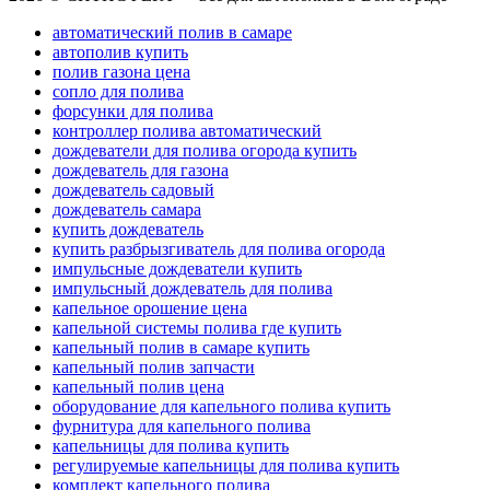
автоматический полив в самаре
автополив купить
полив газона цена
сопло для полива
форсунки для полива
контроллер полива автоматический
дождеватели для полива огорода купить
дождеватель для газона
дождеватель садовый
дождеватель самара
купить дождеватель
купить разбрызгиватель для полива огорода
импульсные дождеватели купить
импульсный дождеватель для полива
капельное орошение цена
капельной системы полива где купить
капельный полив в самаре купить
капельный полив запчасти
капельный полив цена
оборудование для капельного полива купить
фурнитура для капельного полива
капельницы для полива купить
регулируемые капельницы для полива купить
комплект капельного полива