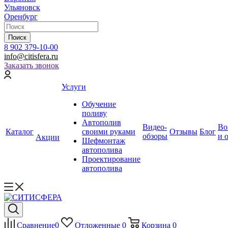
Ульяновск
Оренбург
Поиск
8 902 379-10-00
info@citisfera.ru
Заказать звонок
Услуги
Обучение
поливу
Автополив
Видео-
Во
Каталог
своими руками
Отзывы
Блог
обзоры
и 
Акции
Шефмонтаж
автополива
Проектирование
автополива
Сравнение
0
Отложенные
0
Корзина
0