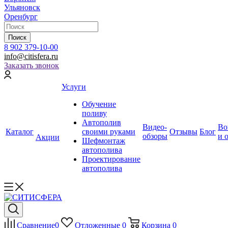
Ульяновск
Оренбург
Поиск
8 902 379-10-00
info@citisfera.ru
Заказать звонок
Услуги
Обучение
поливу
Автополив
Видео-
Во
Каталог
своими руками
Отзывы
Блог
обзоры
и 
Акции
Шефмонтаж
автополива
Проектирование
автополива
Сравнение
0
Отложенные
0
Корзина
0