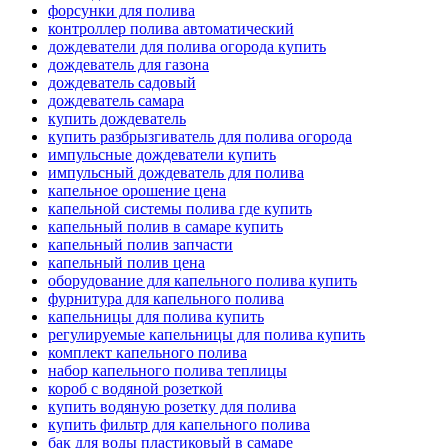
форсунки для полива
контроллер полива автоматический
дождеватели для полива огорода купить
дождеватель для газона
дождеватель садовый
дождеватель самара
купить дождеватель
купить разбрызгиватель для полива огорода
импульсные дождеватели купить
импульсный дождеватель для полива
капельное орошение цена
капельной системы полива где купить
капельный полив в самаре купить
капельный полив запчасти
капельный полив цена
оборудование для капельного полива купить
фурнитура для капельного полива
капельницы для полива купить
регулируемые капельницы для полива купить
комплект капельного полива
набор капельного полива теплицы
короб с водяной розеткой
купить водяную розетку для полива
купить фильтр для капельного полива
бак для воды пластиковый в самаре